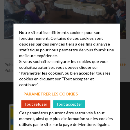
Notre site utilise différents cookies pour son
fonctionnement. Certains de ces cookies sont
déposés par des services tiers à des fins d'analyse
statistique pour nous permettre de vous fournir une
meilleure expérience.
Si vous souhaitez configurer les cookies que vous
Non classé
Publié le 29 mars 2026
souhaitez autoriser, vous pouvez cliquer sur
Publié par le webmaster
"Paramétrer les cookies", ou bien accepter tous les
cookies en cliquant sur "Tout accepter et
continuer".
Présidente
PARAMÉTRER LES COOKIES
Tout refuser
Tout accepter
Jacqueline Hollaar-Jack
Ces paramètres pourront être retrouvés à tout
23 rue de la Fontaine du
moment, ainsi que plus d'information sur les cookies
Bourreau
utilisés par le site, sur la page de
Mentions légales.
47300 Pujols