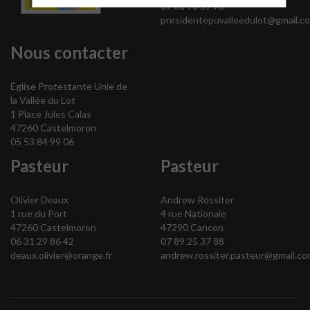
07 68 78 57 73
presidentepuvalleedulot@gmail.c
Nous contacter
Église Protestante Unie de
la Vallée du Lot
1 Place Jules Calas
47260 Castelmoron
05 53 84 99 06
Pasteur
Pasteur
Olivier Deaux
Andrew Rossiter
1 rue du Port
4 rue Nationale
47260 Castelmoron
47290 Cancon
06 31 29 86 42
07 89 25 37 88
deaux.olivier@orange.fr
andrew.rossiter.pasteur@gmail.co