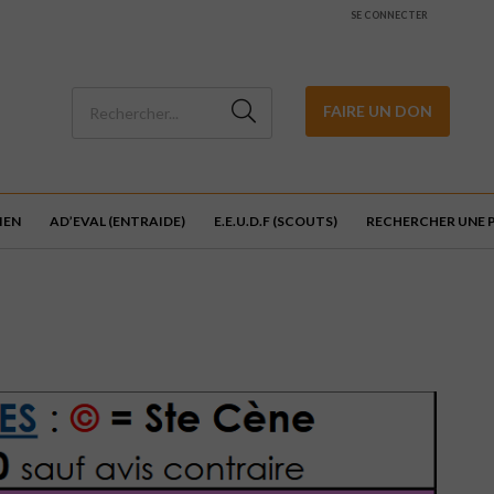
SE CONNECTER
FAIRE UN DON
IEN
AD’EVAL (ENTRAIDE)
E.E.U.D.F (SCOUTS)
RECHERCHER UNE 