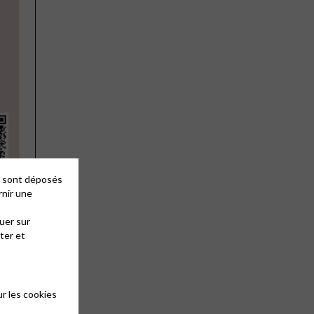
es sont déposés
rnir une
uer sur
ter et
r les cookies