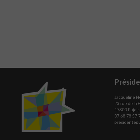
Présid
Jacqueline Ho
23 rue de la
47300 Pujols
07 68 78 57 
presidentep