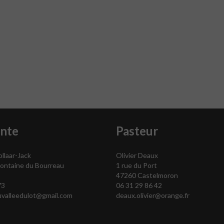
ente
Pasteur
llaar-Jack
Olivier Deaux
 Fontaine du Bourreau
1 rue du Port
47260 Castelmoron
73
06 31 29 86 42
uvalleedulot@gmail.com
deaux.olivier@orange.fr