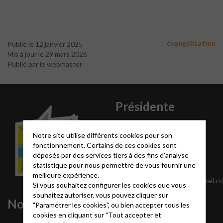
évangélisation
Publié le 12 janvier 2025
Mis à jour le 29 mars 2026
Publié par le webmaster
Présidente
Jacqueline Hollaar-Jack
Notre site utilise différents cookies pour son
23 rue de la Fontaine du
fonctionnement. Certains de ces cookies sont
Bourreau
déposés par des services tiers à des fins d'analyse
47300 Pujols
statistique pour nous permettre de vous fournir une
07 68 78 57 73
meilleure expérience.
presidentepuvalleedulot@gmail.c
Si vous souhaitez configurer les cookies que vous
souhaitez autoriser, vous pouvez cliquer sur
Nous contacter
"Paramétrer les cookies", ou bien accepter tous les
cookies en cliquant sur "Tout accepter et