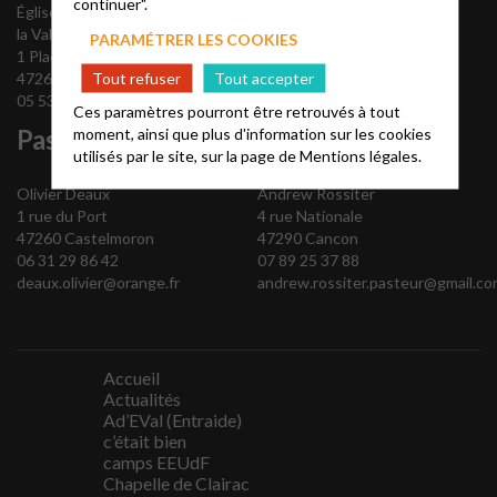
continuer".
Église Protestante Unie de
la Vallée du Lot
PARAMÉTRER LES COOKIES
1 Place Jules Calas
Tout refuser
Tout accepter
47260 Castelmoron
05 53 84 99 06
Ces paramètres pourront être retrouvés à tout
Pasteur
Pasteur
moment, ainsi que plus d'information sur les cookies
utilisés par le site, sur la page de
Mentions légales.
Olivier Deaux
Andrew Rossiter
1 rue du Port
4 rue Nationale
47260 Castelmoron
47290 Cancon
06 31 29 86 42
07 89 25 37 88
deaux.olivier@orange.fr
andrew.rossiter.pasteur@gmail.co
Accueil
Actualités
Ad’EVal (Entraide)
c’était bien
camps EEUdF
Chapelle de Clairac