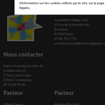
d'information sur les cookies utilisés par le site, sur la pag
Présidente
légales.
Jacqueline Hollaar-Jack
23 rue de la Fontaine du
Bourreau
47300 Pujols
07 68 78 57 73
presidentepuvalleedulot@gmail.c
Nous contacter
Église Protestante Unie de
la Vallée du Lot
1 Place Jules Calas
47260 Castelmoron
05 53 84 99 06
Pasteur
Pasteur
Olivier Deaux
Andrew Rossiter