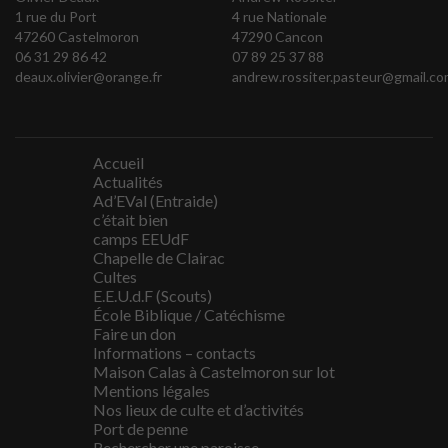
1 rue du Port
4 rue Nationale
47260 Castelmoron
47290 Cancon
06 31 29 86 42
07 89 25 37 88
deaux.olivier@orange.fr
andrew.rossiter.pasteur@gmail.co
Accueil
Actualités
Ad’EVal (Entraide)
c’était bien
camps EEUdF
Chapelle de Clairac
Cultes
E.E.U.d.F (Scouts)
École Biblique / Catéchisme
Faire un don
Informations – contacts
Maison Calas à Castelmoron sur lot
Mentions légales
Nos lieux de culte et d’activités
Port de penne
Rechercher une paroisse