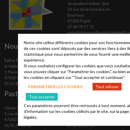
Jacqueline Hollaar-Jack
23 rue de la Fontaine du
Bourreau
47300 Pujols
07 68 78 57 73
presidentepuvalleedulot@gmail.c
Notre site utilise différents cookies pour son fonctionnem
Nous contacter
de ces cookies sont déposés par des services tiers à des fi
statistique pour nous permettre de vous fournir une meill
expérience.
Église Protestante Unie de
Si vous souhaitez configurer les cookies que vous souhaitez
la Vallée du Lot
vous pouvez cliquer sur "Paramétrer les cookies", ou bien 
1 Place Jules Calas
les cookies en cliquant sur "Tout accepter et continuer".
47260 Castelmoron
05 53 84 99 06
PARAMÉTRER LES COOKIES
Tout refuser
Pasteur
Pasteur
Tout accepter
Ces paramètres pourront être retrouvés à tout moment, ai
Olivier Deaux
Andrew Rossiter
d'information sur les cookies utilisés par le site, sur la pag
1 rue du Port
4 rue Nationale
légales.
47260 Castelmoron
47290 Cancon
06 31 29 86 42
07 89 25 37 88