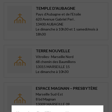
TEMPLE D’AUBAGNE
Pays d'Aubagne et de l'Etoile
620 Avenue Gabriel Peri .
13400 AUBAGNE
Le dimanche à 10h30 et 1 samedi/mois à
18h30
TERRE NOUVELLE
Vitrolles- Marseille Nord
68 chemin des Baumillons
13015 MARSEILLE 15
Le dimanche à 10h30
ESPACE MAGNAN – PRESBYTÈRE
Marseille Sud-Est
8 bd Magnan
13009 MARSEILLE 09
Le dimanche à 10h30