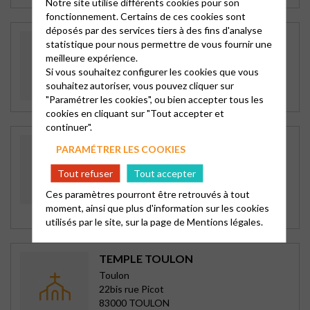
Notre site utilise différents cookies pour son
fonctionnement. Certains de ces cookies sont
déposés par des services tiers à des fins d'analyse
TEMPLE D’HYÈRES
statistique pour nous permettre de vous fournir une
Hyères
meilleure expérience.
6, rue du Docteur Jaubert
Si vous souhaitez configurer les cookies que vous
83400 HYERES
souhaitez autoriser, vous pouvez cliquer sur
Tous les dimanches à 10h15
"Paramétrer les cookies", ou bien accepter tous les
cookies en cliquant sur "Tout accepter et
continuer".
CENTRE PAROISSIAL DE SANARY /
PARAMÉTRER LES COOKIES
MER, PRESB
Sanary-la Seyne
Tout refuser
Tout accepter
41 impasse Sully
Ces paramètres pourront être retrouvés à tout
83110 SANARY SUR MER
moment, ainsi que plus d'information sur les cookies
Tous les dimanches à 10h30
utilisés par le site, sur la page de
Mentions légales.
TEMPLE TOULON
Toulon
22bis rue Picot
83000 TOULON