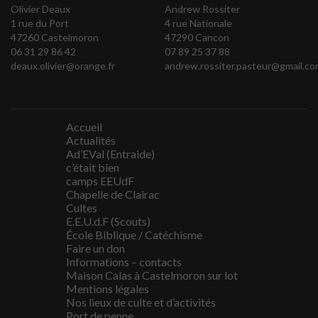
Olivier Deaux
Andrew Rossiter
1 rue du Port
4 rue Nationale
47260 Castelmoron
47290 Cancon
06 31 29 86 42
07 89 25 37 88
deaux.olivier@orange.fr
andrew.rossiter.pasteur@gmail.co
Accueil
Actualités
Ad’EVal (Entraide)
c’était bien
camps EEUdF
Chapelle de Clairac
Cultes
E.E.U.d.F (Scouts)
École Biblique / Catéchisme
Faire un don
Informations – contacts
Maison Calas à Castelmoron sur lot
Mentions légales
Nos lieux de culte et d’activités
Port de penne